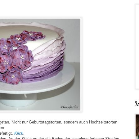
W
getan. Nicht nur Geburtstagstorten, sondern auch Hochzeitstorten
en.
efertigt.
Klick
.
eden. An der Stelle an der die Enden der einzelnen farbigen Streifen