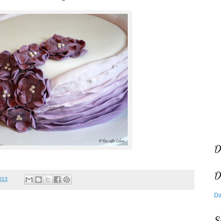
D
D
013
Da
S