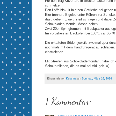
Für den Teig Kuvertüre in Stücke hacken und 
schmelzen.
Den Löffelbiskuit in einen Gefrierbeutel geben
Eier trennen. Eigelbe unter Rühren zur Schokol
dazu geben. Eiweiß steif schlagen und dabei Z
Schokoladen-Mandel-Masse heben.
Zwei 20er Springformen mit Backpapier auslegen
Im vorgeheizten Backofen bei 180°C ca. 60-70
Die erkalteten Böden jeweils zweimal quer du
nochmals mit dem Handrührgerät aufschlagen.
einstreichen.
Mit Streifen aus Schokoladenfondant habe ich d
Schokoröllchen, die es mal bei Aldi gab. =)
Eingestellt von
Katarina
am
Sonntag, März 16, 2014
1 Kommentar: