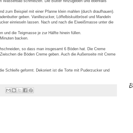
im Wasserbad schmelzen. Die Butter hinzugeben und ebenfalls
 und zum Beispiel mit einer Pfanne klein mahlen (durch draufhauen).
adenbutter geben. Vanillezucker, Löffelbiskuitbrösel und Mandeln
ucker einrieseln lassen. Nach und nach die Eiweißmasse unter die
 und die Teigmasse je zur Hälfte hinein füllen.
 Minuten backen.
rchschneiden, so dass man insgesamt 6 Böden hat. Die Creme
 Zwischen die Böden Creme geben. Auch die Außenseite mit Creme
ie Schleife geformt. Dekoriert ist die Torte mit Puderzucker und
B