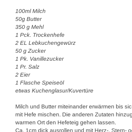
100ml Milch
50g Butter
350 g Mehl
1 Pck. Trockenhefe
2 E
L Lebkuchengewürz
50 g Zucker
1 Pk. Vanil
le
zucker
1 Pr. Salz
2 Eier
1 Flasche Spe
iseöl
e
twas
Kuchenglasur/Kuvertüre
Milch und Butter miteinander erwärmen bis sich
mit Hefe mischen. Die anderen Zutaten hinzu
warmen Ort
den Hefeteig gehen lassen.
Ca. 1cm dick ausrollen und mit Herz-, Stern-